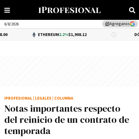
Agreganos
library_add
6/8/2026
ETHEREUM
2.2%
$1,908.12
DÓLAR BNA
0.
IPROFESIONAL
|
LEGALES
|
COLUMNA
Notas importantes respecto
del reinicio de un contrato de
temporada