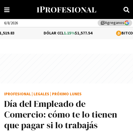
Agreganos
library_add
6/8/2026
DÓLAR CCL
1.15%
$1,577.54
BITCOIN
-0.18%
$64
IPROFESIONAL
|
LEGALES
|
PRÓXIMO LUNES
Día del Empleado de
Comercio: cómo te lo tienen
que pagar si lo trabajás