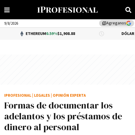
Agreganos
library_add
9/8/2026
ETHEREUM
0.59%
$1,908.88
DÓLAR BNA
0.34%
$1
IPROFESIONAL
|
LEGALES
|
OPINIÓN EXPERTA
Formas de documentar los
adelantos y los préstamos de
dinero al personal