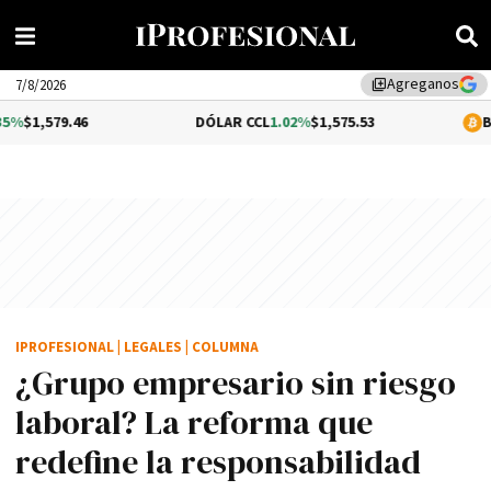
Agreganos
library_add
7/8/2026
.46
DÓLAR CCL
1.02%
$1,575.53
BITCOIN
-0
IPROFESIONAL
|
LEGALES
|
COLUMNA
¿Grupo empresario sin riesgo
laboral? La reforma que
redefine la responsabilidad