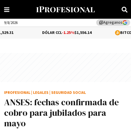
Agreganos
library_add
9/8/2026
DÓLAR CCL
-1.25%
$1,556.14
BITCOIN
-0.06%
$64
IPROFESIONAL
|
LEGALES
|
SEGURIDAD SOCIAL
ANSES: fechas confirmada de
cobro para jubilados para
mayo