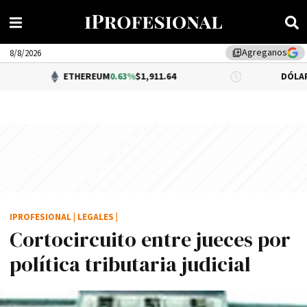
Agreganos
library_add
8/8/2026
ETHEREUM
0.63%
$1,911.64
DÓLAR BNA
$1,520.
IPROFESIONAL
|
LEGALES
|
Cortocircuito entre jueces por
polí­tica tributaria judicial