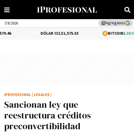
Agreganos
library_add
7/8/2026
DÓLAR CCL
$1,575.53
BITCOIN
1.31%
$65,123.35
IPROFESIONAL
|
LEGALES
|
Sancionan ley que
reestructura créditos
preconvertibilidad