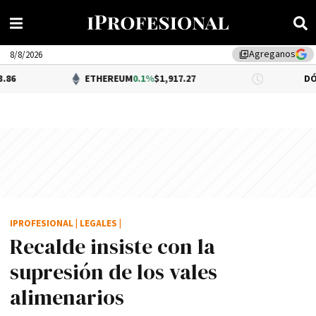
Agreganos
library_add
8/8/2026
ETHEREUM
0.1%
$1,917.27
DÓLAR BNA
$1,
IPROFESIONAL
|
LEGALES
|
Recalde insiste con la
supresión de los vales
alimenarios