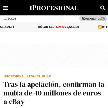
Agreganos
library_add
10/8/2026
DÓLAR CCL
-1.25%
$1,556.14
BITCOIN
-0.07%
IPROFESIONAL
|
LEGALES
|
FALLO
Tras la apelación, confirman la
multa de 40 millones de euros
a eBay