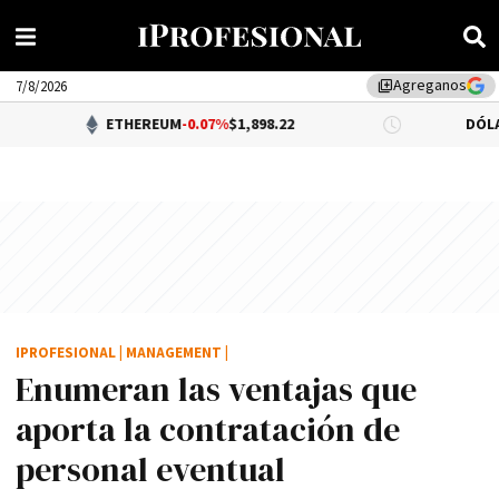
Agreganos
library_add
7/8/2026
ETHEREUM
-0.07%
$1,898.22
DÓLAR BNA
$1,52
IPROFESIONAL
|
MANAGEMENT
|
Enumeran las ventajas que
aporta la contratación de
personal eventual