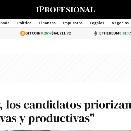
nomía
Política
Finanzas
Impuestos
Legales
Negocios
Management
BITCOIN
0.26%
$64,711.72
ETHEREUM
0.91%
$1,914.97
 los candidatos prioriza
vas y productivas"