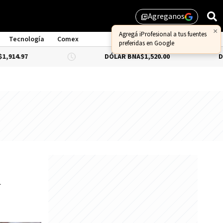
Agreganos
library_add
×
Agregá iProfesional a tus fuentes
Tecnología
Comex
preferidas en Google
DÓLAR BNA
$1,520.00
DÓLAR BLUE
-
n