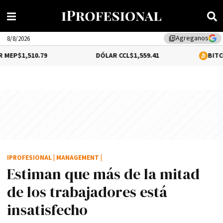
Agreganos
library_add
8/8/2026
.79
DÓLAR CCL
$1,559.41
BITCOIN
0.12%
$6
IPROFESIONAL
|
MANAGEMENT
|
Estiman que más de la mitad
de los trabajadores está
insatisfecho