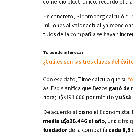
comercio electrónico, recordó el di
En concreto, Bloomberg calculó que
millones al valor actual ya menciona
tulos de la compañí­a se hayan incr
Te puede interesar
¿Cuáles son las tres claves del éxi
Con ese dato, Time calcula que su
f
as. Eso significa que Bezos
ganó de m
hora; u$s191.000 por minuto y
u$s3
De acuerdo al diario el Economista, 
media u$s28.446 al año
, una cifra
fundador
de la compañí­a
cada 8,9