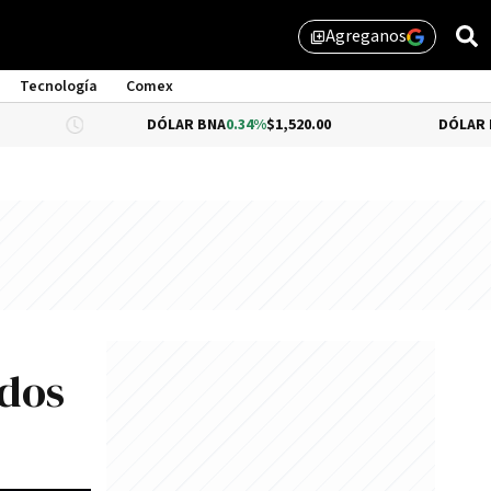
Agreganos
library_add
Tecnología
Comex
DÓLAR BNA
0.34%
$1,520.00
DÓLAR BLUE
-0.33
ndos