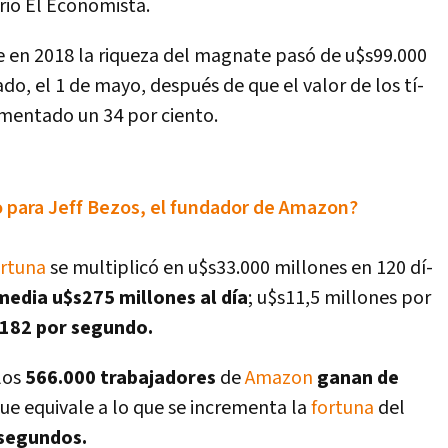
ario El Economista.
 en 2018 la riqueza del magnate pasó de u$s99.000
do, el 1 de mayo, después de que el valor de los tí­
ementado un 34 por ciento.
to para Jeff Bezos, el fundador de Amazon?
ortuna
se multiplicó en u$s33.000 millones en 120 dí­
edia u$s275 millones al dí­a
; u$s11,5 millones por
.182 por segundo.
los
566.000 trabajadores
de
Amazon
ganan de
 que equivale a lo que se incrementa la
fortuna
del
 segundos.