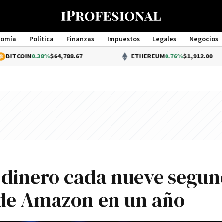
nomía
Política
Finanzas
Impuestos
Legales
Negocios
Management
0.38%
$64,788.67
ETHEREUM
0.76%
$1,912.00
o dinero cada nueve segu
de Amazon en un año