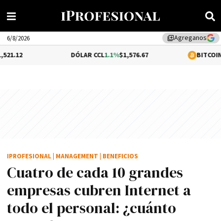
Agreganos
library_add
6/8/2026
DÓLAR CCL
1.1%
$1,576.67
BITCOIN
0.26%
$64,71
IPROFESIONAL
|
MANAGEMENT
|
BENEFICIOS
Cuatro de cada 10 grandes
empresas cubren Internet a
todo el personal: ¿cuánto