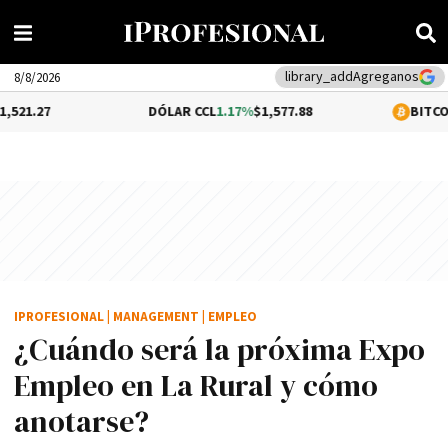
library_add
Agreganos
8/8/2026
DÓLAR CCL
1.17%
$1,577.88
BITCOIN
0.05%
$64,5
IPROFESIONAL
|
MANAGEMENT
|
EMPLEO
¿Cuándo será la próxima Expo
Empleo en La Rural y cómo
anotarse?