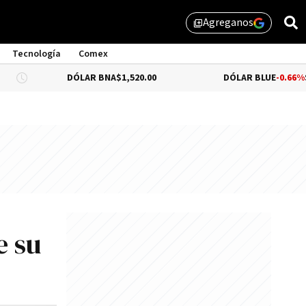
Agreganos
library_add
Tecnología
Comex
DÓLAR BNA
$1,520.00
DÓLAR BLUE
-0.66%
$1,530.00
e su