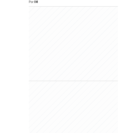
Por
IM