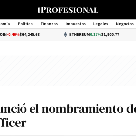
nomía
Política
Finanzas
Impuestos
Legales
Negocios
Management
%
$64,245.68
ETHEREUM
0.17%
$1,900.77
unció el nombramiento d
ficer