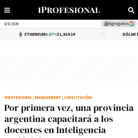
Agreganos
library_add
8/8/2026
ETHEREUM
0.87%
$1,914.19
DÓLAR BNA
0.34%
$1,
IPROFESIONAL
|
MANAGEMENT
|
CAPACITACIÓN
Por primera vez, una provincia
argentina capacitará a los
docentes en Inteligencia