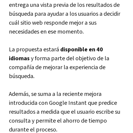
entrega una vista previa de los resultados de
búsqueda para ayudar a los usuarios a decidir
cuál sitio web responde mejor a sus
necesidades en ese momento.
La propuesta estará
disponible en 40
idiomas
y forma parte del objetivo de la
compañía de mejorar la experiencia de
búsqueda.
Además, se suma a la reciente mejora
introducida con Google Instant que predice
resultados a medida que el usuario escribe su
consulta y permite el ahorro de tiempo
durante el proceso.