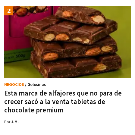
NEGOCIOS
/ Golosinas
Esta marca de alfajores que no para de
crecer sacó a la venta tabletas de
chocolate premium
Por
J.M.