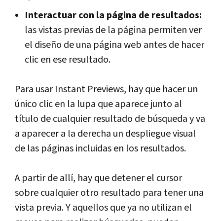
Interactuar con la página de resultados:
las vistas previas de la página permiten ver
el diseño de una página web antes de hacer
clic en ese resultado.
Para usar Instant Previews, hay que hacer un
único clic en la lupa que aparece junto al
título de cualquier resultado de búsqueda y va
a aparecer a la derecha un despliegue visual
de las páginas incluidas en los resultados.
A partir de allí, hay que detener el cursor
sobre cualquier otro resultado para tener una
vista previa. Y aquellos que ya no utilizan el