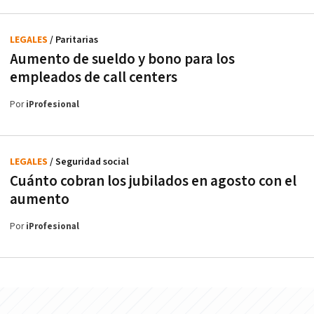
LEGALES
/ Paritarias
Aumento de sueldo y bono para los
empleados de call centers
Por
iProfesional
LEGALES
/ Seguridad social
Cuánto cobran los jubilados en agosto con el
aumento
Por
iProfesional