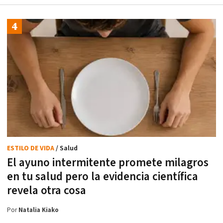
ESTILO DE VIDA
/ Salud
El ayuno intermitente promete milagros
en tu salud pero la evidencia científica
revela otra cosa
Por
Natalia Kiako