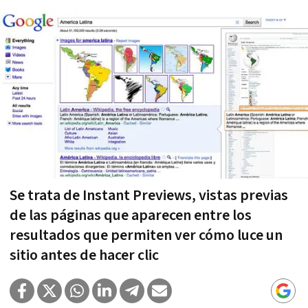
Se trata de Instant Previews, vistas previas
de las páginas que aparecen entre los
resultados que permiten ver cómo luce un
sitio antes de hacer clic