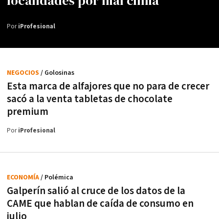
localidades por mal clima
Por
iProfesional
NEGOCIOS
/ Golosinas
Esta marca de alfajores que no para de crecer
sacó a la venta tabletas de chocolate
premium
Por
iProfesional
ECONOMÍA
/ Polémica
Galperín salió al cruce de los datos de la
CAME que hablan de caída de consumo en
julio