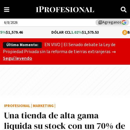
Agreganos
library_add
6/8/2026
46
DÓLAR CCL
1.02%
$1,575.53
BITCOIN
-0.
EN VIVO | El Senado debate la Ley de
Último Momento:
Gobierno
Propiedad Privada sin la reforma de tierras extranjeras
→
Seguí leyendo
IPROFESIONAL
|
MARKETING
|
Una tienda de alta gama
liquida su stock con un 70% de