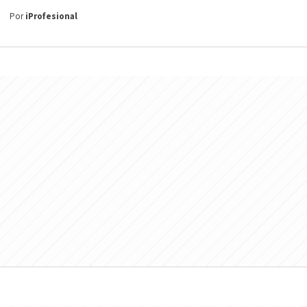
Por
iProfesional