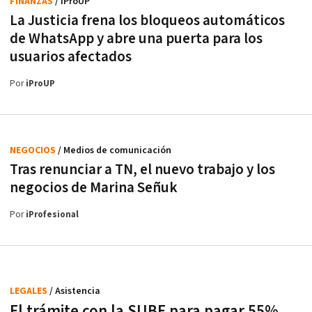
FINANZAS
/ iProUP
La Justicia frena los bloqueos automáticos
de WhatsApp y abre una puerta para los
usuarios afectados
Por
iProUP
NEGOCIOS
/ Medios de comunicación
Tras renunciar a TN, el nuevo trabajo y los
negocios de Marina Señuk
Por
iProfesional
LEGALES
/ Asistencia
El trámite con la SUBE para pagar 55%