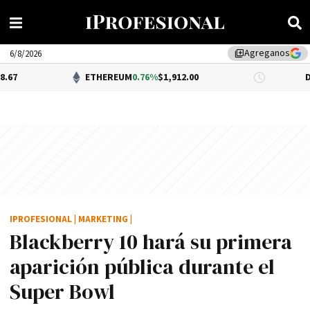
Agreganos
library_add
6/8/2026
ETHEREUM
0.76%
$1,912.00
DÓLAR BNA
0.
IPROFESIONAL
|
MARKETING
|
Blackberry 10 hará su primera
aparición pública durante el
Super Bowl