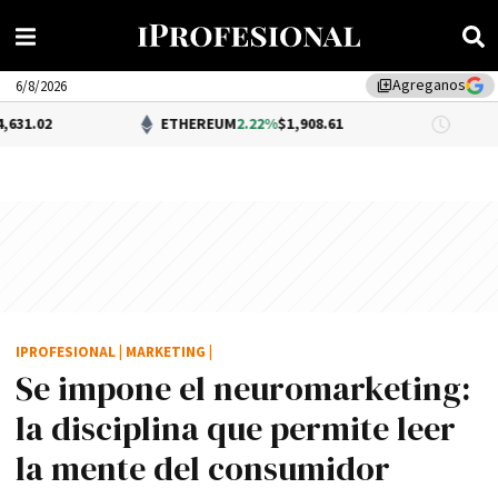
Agreganos
library_add
6/8/2026
ETHEREUM
2.22%
$1,908.61
DÓLAR 
IPROFESIONAL
|
MARKETING
|
Se impone el neuromarketing:
la disciplina que permite leer
la mente del consumidor