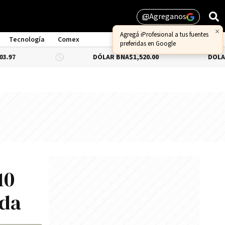
Agreganos
library_add
×
Agregá iProfesional a tus fuentes
Tecnología
Comex
preferidas en Google
DÓLAR BNA
$1,520.00
DÓLAR BLUE
-0.
10
ida