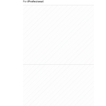
Por
iProfesional