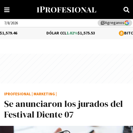
Agreganos
library_add
7/8/2026
DÓLAR CCL
1.02%
$1,575.53
BITCOIN
-0.32%
$
IPROFESIONAL
|
MARKETING
|
Se anunciaron los jurados del
Festival Diente 07