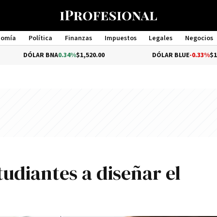
nomía
Política
Finanzas
Impuestos
Legales
Negocios
Management
AR BNA
0.34%
$1,520.00
DÓLAR BLUE
-0.33%
$1,540.00
tudiantes a diseñar el