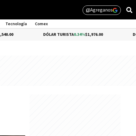
Agreganos
library_add
Tecnología
Comex
DÓLAR TURISTA
0.34%
$1,976.00
DÓLAR MEP
-