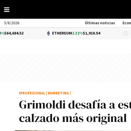
5/8/2026
Últimas noticias
Eco
52
ETHEREUM
2.32%
$1,910.54
DÓL
IPROFESIONAL
|
MARKETING
|
Grimoldi desafí­a a es
calzado más original