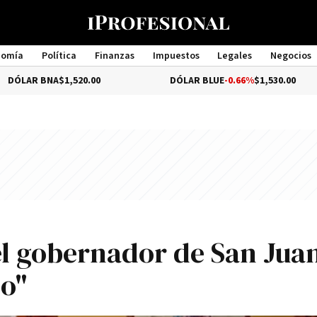
nomía
Política
Finanzas
Impuestos
Legales
Negocios
Management
NA
$1,520.00
DÓLAR BLUE
-0.66%
$1,530.00
el gobernador de San Jua
no"