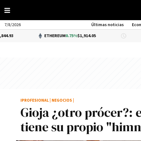
7/8/2026
Últimas noticias
Eco
ETHEREUM
0.75%
$1,914.05
DÓLAR B
IPROFESIONAL
|
NEGOCIOS
|
Gioja ¿otro prócer?: 
tiene su propio "him