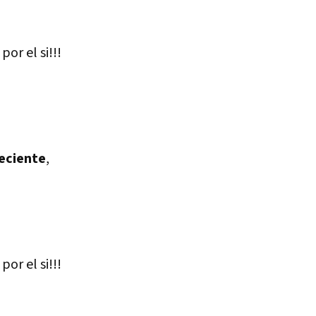
or el si!!!
deciente
,
or el si!!!