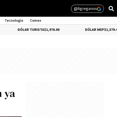
Agreganos
library_add
Tecnología
Comex
DÓLAR TURISTA
$1,976.00
DÓLAR MEP
$1,579.46
n ya