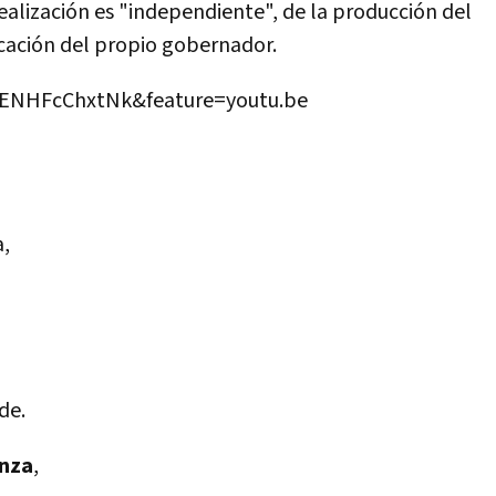
realización es "independiente", de la producción del
cación del propio gobernador.
=ENHFcChxtNk&feature=youtu.be
a,
de.
anza
,