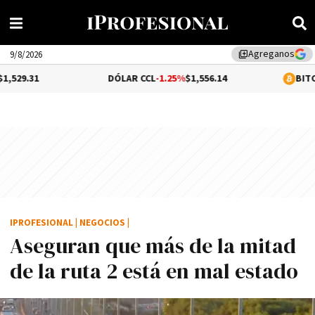
Agreganos
library_add
9/8/2026
DÓLAR CCL
-1.25%
$1,556.14
BITCOIN
0.68%
$65
IPROFESIONAL
|
NEGOCIOS
|
Aseguran que más de la mitad
de la ruta 2 está en mal estado