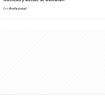
Por
iProfesional