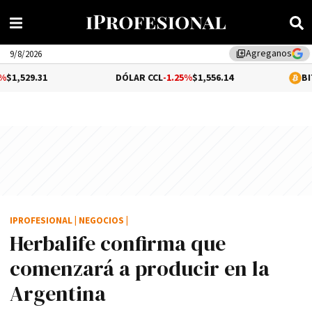
Agreganos
library_add
9/8/2026
DÓLAR CCL
-1.25%
$1,556.14
BITCOIN
0.07
IPROFESIONAL
|
NEGOCIOS
|
Herbalife confirma que
comenzará a producir en la
Argentina