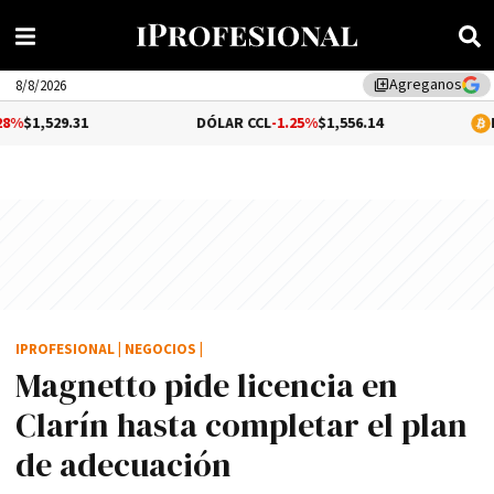
Agreganos
library_add
8/8/2026
DÓLAR CCL
-1.25%
$1,556.14
BITCOIN
$65,
IPROFESIONAL
|
NEGOCIOS
|
Magnetto pide licencia en
Clarí­n hasta completar el plan
de adecuación