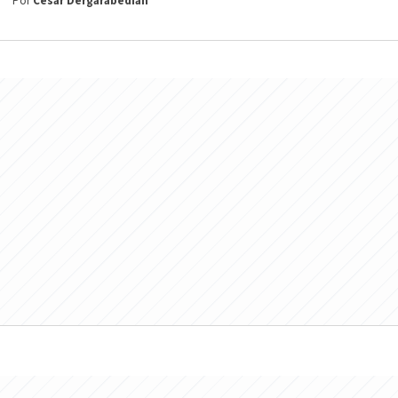
Por
César Dergarabedian