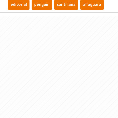
editorial
penguin
santillana
alfaguara