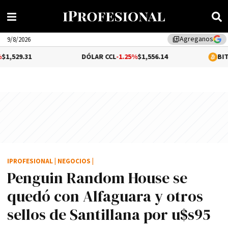
Agreganos
library_add
9/8/2026
DÓLAR CCL
-1.25%
$1,556.14
BITCOIN
-0.17%
$
IPROFESIONAL
|
NEGOCIOS
|
Penguin Random House se
quedó con Alfaguara y otros
sellos de Santillana por u$s95