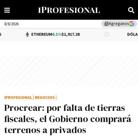
Agreganos
library_add
8/8/2026
ETHEREUM
0.1%
$1,917.28
DÓLAR BNA
$1,520
IPROFESIONAL
|
NEGOCIOS
|
Procrear: por falta de tierras
fiscales, el Gobierno comprará
terrenos a privados