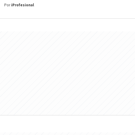
Por
iProfesional