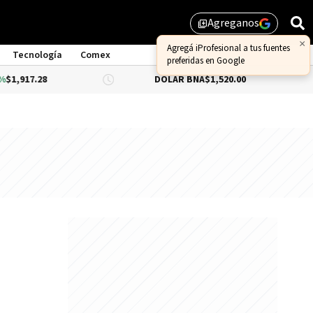
Agreganos
library_add
×
Agregá iProfesional a tus fuentes
Tecnología
Comex
preferidas en Google
28
DÓLAR BNA
$1,520.00
DÓLAR B