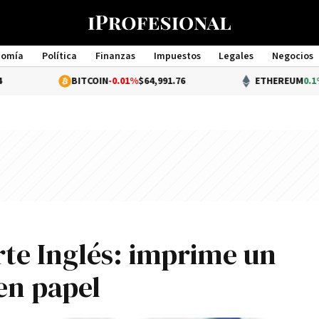
nomía
Política
Finanzas
Impuestos
Legales
Negocios
Management
BITCOIN
-0.01%
$64,991.76
ETHEREUM
0.1%
$1,917.
te Inglés: imprime un
en papel