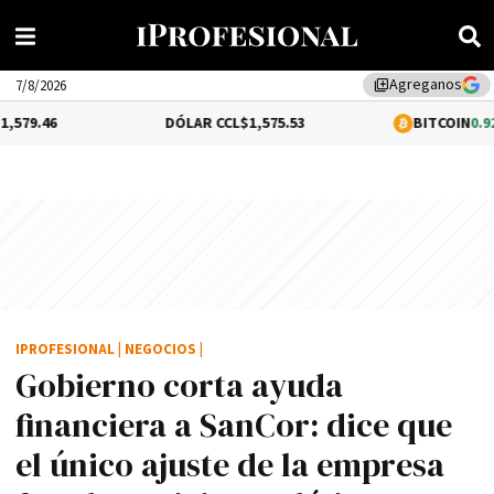
Agreganos
library_add
7/8/2026
DÓLAR CCL
$1,575.53
BITCOIN
0.92%
$64,868.1
IPROFESIONAL
|
NEGOCIOS
|
Gobierno corta ayuda
financiera a SanCor: dice que
el único ajuste de la empresa