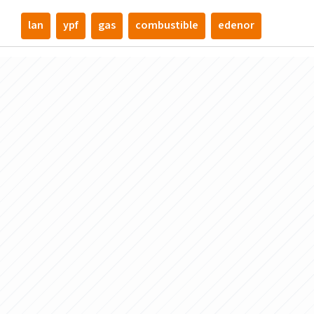
lan
ypf
gas
combustible
edenor