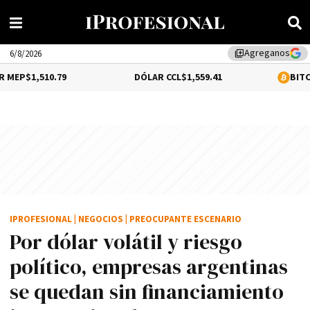
Agreganos
library_add
6/8/2026
.79
DÓLAR CCL
$1,559.41
BITCOIN
0.2%
$64,
IPROFESIONAL
|
NEGOCIOS
|
PREOCUPANTE ESCENARIO
Por dólar volátil y riesgo
político, empresas argentinas
se quedan sin financiamiento