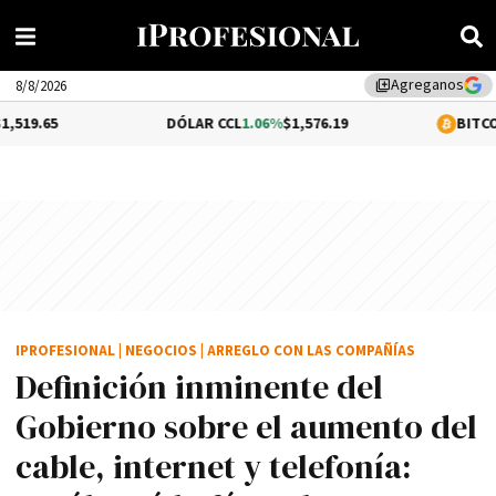
Agreganos
library_add
8/8/2026
DÓLAR CCL
1.06%
$1,576.19
BITCOIN
0.26%
$64,
IPROFESIONAL
|
NEGOCIOS
|
ARREGLO CON LAS COMPAÑÍAS
Definición inminente del
Gobierno sobre el aumento del
cable, internet y telefonía: