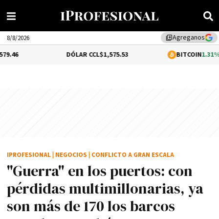
Agreganos
library_add
8/8/2026
DÓLAR CCL
$1,575.53
BITCOIN
1.31%
$65,123.35
IPROFESIONAL
|
NEGOCIOS
|
CONFLICTO A GRAN ESCALA
"Guerra" en los puertos: con
pérdidas multimillonarias, ya
son más de 170 los barcos