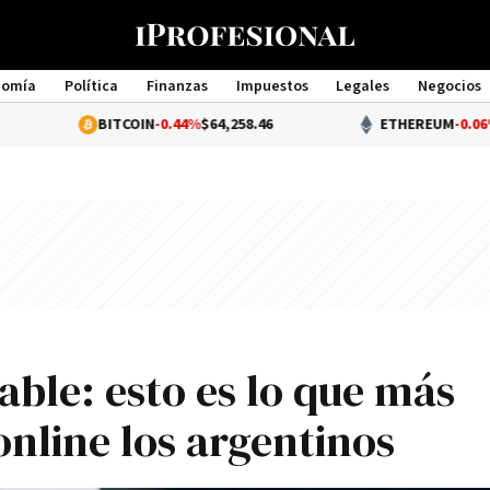
nomía
Política
Finanzas
Impuestos
Legales
Negocios
Management
BITCOIN
-0.44%
$64,258.46
ETHEREUM
-0.06%
$1,896.49
ble: esto es lo que más
line los argentinos