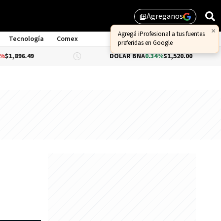
Agreganos
library_add
Tecnología
Comex
DÓLAR BNA
0.34%
$1,520.00
DÓLAR