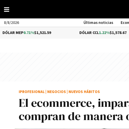
8/8/2026
Últimas noticias
Eco
0.71%
$1,521.59
DÓLAR CCL
1.22%
$1,578.67
IPROFESIONAL
|
NEGOCIOS
|
NUEVOS HÁBITOS
El ecommerce, impara
compran de manera on