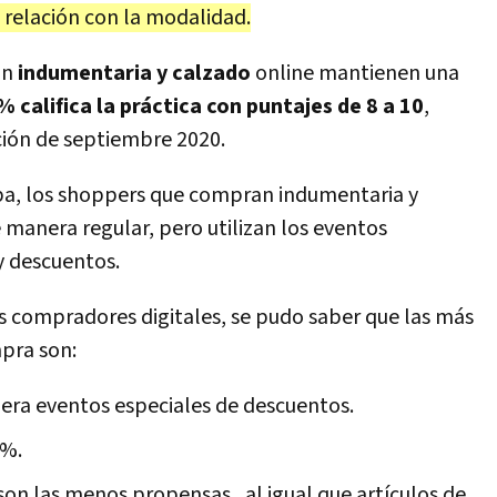
 relación con la modalidad.
on
indumentaria y calzado
online mantienen una
% califica la práctica con puntajes de 8 a 10
,
ción de septiembre 2020.
aba, los shoppers que compran indumentaria y
 manera regular, pero utilizan los eventos
y descuentos.
 compradores digitales, se pudo saber que las más
pra son:
pera eventos especiales de descuentos.
3%.
on las menos propensas , al igual que artículos de