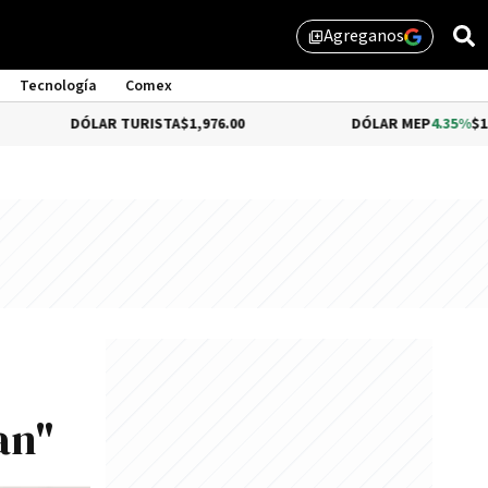
Agreganos
library_add
Tecnología
Comex
ÓLAR TURISTA
$1,976.00
DÓLAR MEP
4.35%
$1,579.46
an"