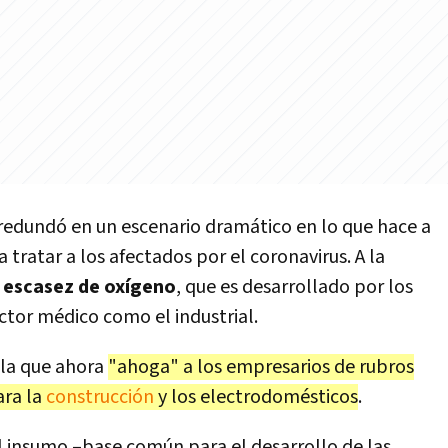
s redundó en un escenario dramático en lo que hace a
a tratar a los afectados por el coronavirus. A la
a
escasez de oxígeno
, que es desarrollado por los
ctor médico como el industrial.
 la que ahora
"ahoga" a los empresarios de rubros
ara la
construcción
y los electrodomésticos
.
el insumo –base común para el desarrollo de las