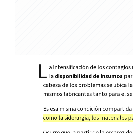
L
a intensificación de los contagio
la
disponibilidad de insumos
par
cabeza de los problemas se ubica l
mismos fabricantes tanto para el se
Es esa misma condición compartida
como la siderurgia, los materiales p
Ocurre que, a partir de la escasez d