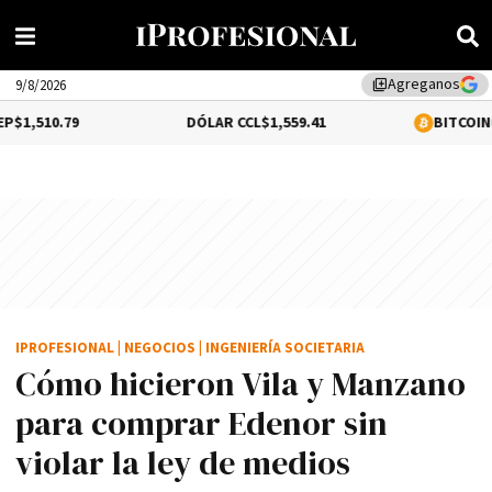
Agreganos
library_add
9/8/2026
DÓLAR CCL
$1,559.41
BITCOIN
0.12%
$64,62
IPROFESIONAL
|
NEGOCIOS
|
INGENIERÍA SOCIETARIA
Cómo hicieron Vila y Manzano
para comprar Edenor sin
violar la ley de medios