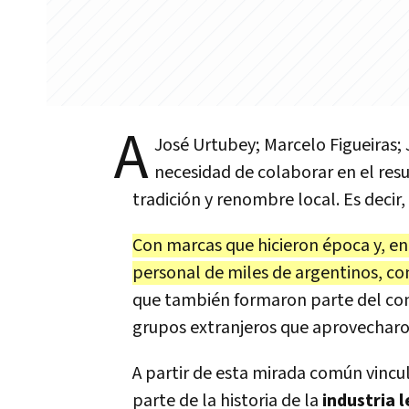
A
José Urtubey; Marcelo Figueiras; 
necesidad de colaborar en el res
tradición y renombre local. Es decir
Con marcas que hicieron época y, e
personal de miles de argentinos, c
que también formaron parte del con
grupos extranjeros que aprovecharo
A partir de esta mirada común vincu
parte de la historia de la
industria 