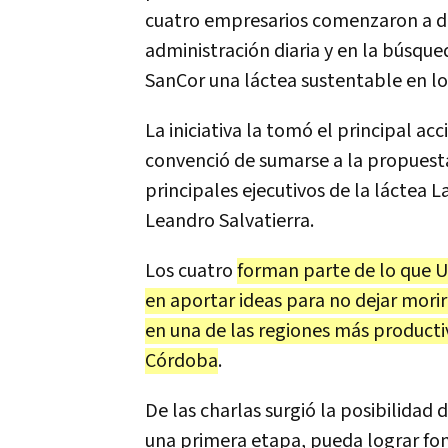
cuatro empresarios comenzaron a de
administración diaria y en la búsqu
SanCor una láctea sustentable en lo 
La iniciativa la tomó el principal ac
convenció de sumarse a la propuesta
principales ejecutivos de la láctea La
Leandro Salvatierra.
Los cuatro
forman parte de lo que U
en aportar ideas para no dejar mori
en una de las regiones más producti
Córdoba
.
De las charlas surgió la posibilidad 
una primera etapa, pueda lograr fo