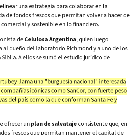
linear una estrategia para colaborar en la
eda de fondos frescos que permitan volver a hacer de
comercial y sostenible en lo financiero.
cionista de
Celulosa Argentina
, quien luego
 al dueño del laboratorio Richmond y a uno de los
 Sibila. A ellos se sumó el estudio jurídico de
rtubey llama una "burguesía nacional" interesada
r compañías icónicas como SanCor, con fuerte peso
vas del país como la que conforman Santa Fe y
de ofrecer un
plan de salvataje
consistente que, en
ndos frescos que permitan mantener el capital de