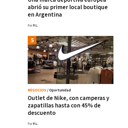
abrió su primer local boutique
en Argentina
Por
P.L.
NEGOCIOS
/ Oportunidad
Outlet de Nike, con camperas y
zapatillas hasta con 45% de
descuento
Por
P.L.