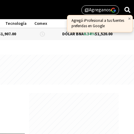
Agreganos
library_add
Tecnología
Comex
DÓLAR BNA
0.34%
$1,520.00
DÓLAR 