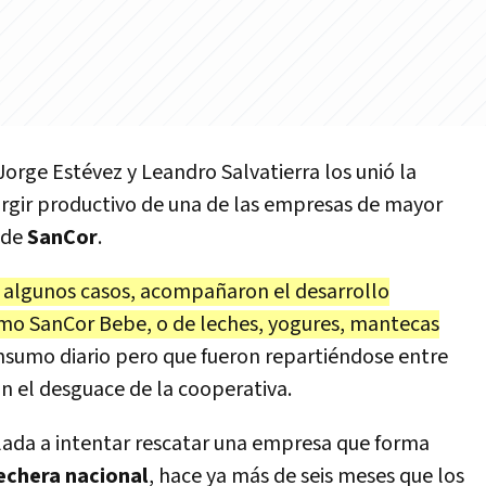
Jorge Estévez y Leandro Salvatierra los unió la
urgir productivo de una de las empresas de mayor
, de
SanCor
.
n algunos casos, acompañaron el desarrollo
omo SanCor Bebe, o de leches, yogures, mantecas
sumo diario pero que fueron repartiéndose entre
n el desguace de la cooperativa.
lada a intentar rescatar una empresa que forma
lechera nacional
, hace ya más de seis meses que los