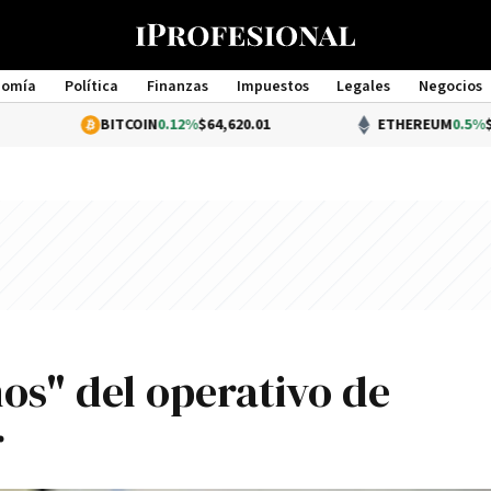
nomía
Política
Finanzas
Impuestos
Legales
Negocios
Management
BITCOIN
0.12%
$64,620.01
ETHEREUM
0.5%
$1,907.00
os" del operativo de
r