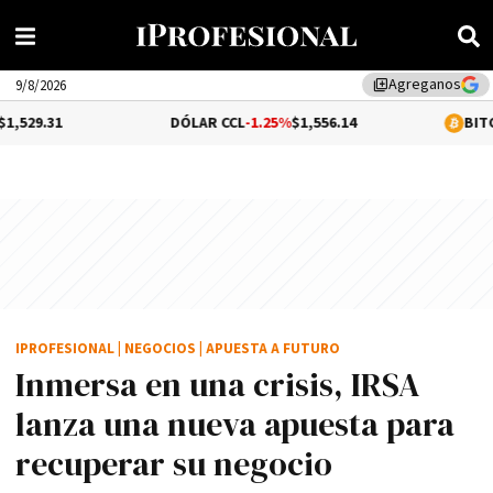
Agreganos
library_add
9/8/2026
DÓLAR CCL
-1.25%
$1,556.14
BITCOIN
-0.07%
$64
IPROFESIONAL
|
NEGOCIOS
|
APUESTA A FUTURO
Inmersa en una crisis, IRSA
lanza una nueva apuesta para
recuperar su negocio