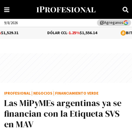
Agreganos
library_add
9/8/2026
DÓLAR CCL
-1.25%
$1,556.14
BITCOIN
-0.25%
$
IPROFESIONAL
|
NEGOCIOS
|
FINANCIAMIENTO VERDE
Las MiPyMEs argentinas ya se
financian con la Etiqueta SVS
en MAV