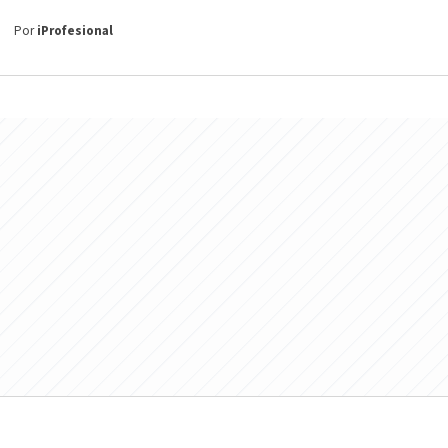
Por
iProfesional