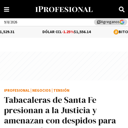
Agreganos
library_add
9/8/2026
DÓLAR CCL
-1.25%
$1,556.14
BITCOIN
0.06%
$64
IPROFESIONAL
|
NEGOCIOS
|
TENSIÓN
Tabacaleras de Santa Fe
presionan a la Justicia y
amenazan con despidos para