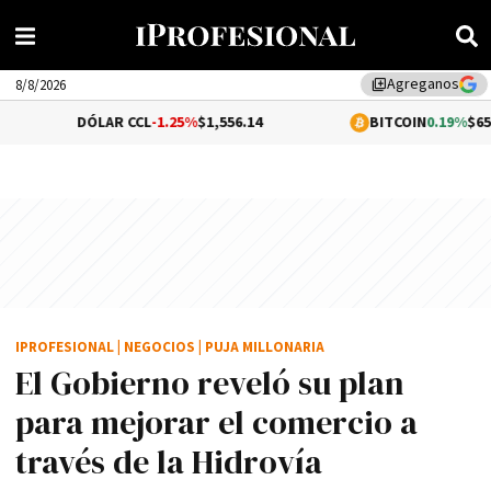
Agreganos
library_add
8/8/2026
ÓLAR CCL
-1.25%
$1,556.14
BITCOIN
0.19%
$65,122.20
IPROFESIONAL
|
NEGOCIOS
|
PUJA MILLONARIA
El Gobierno reveló su plan
para mejorar el comercio a
través de la Hidrovía