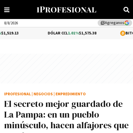
Agreganos
library_add
8/8/2026
DÓLAR CCL
1.01%
$1,575.38
BITCOIN
0.48%
$64
IPROFESIONAL
|
NEGOCIOS
|
EMPREDIMIENTO
El secreto mejor guardado de
La Pampa: en un pueblo
minúsculo, hacen alfajores que