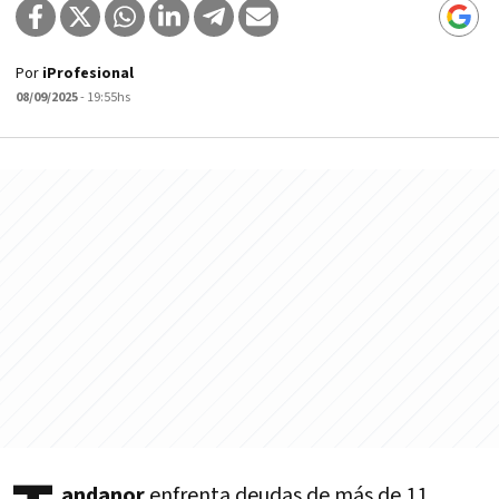
Por
iProfesional
08/09/2025
- 19:55hs
andanor
enfrenta deudas de más de 11