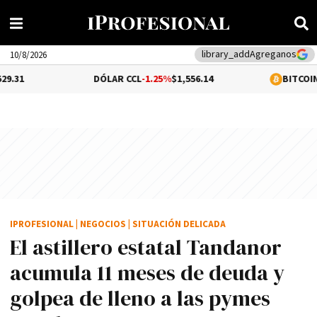
library_add
Agreganos
10/8/2026
DÓLAR CCL
-1.25%
$1,556.14
BITCOIN
-0.04%
$64,9
IPROFESIONAL
|
NEGOCIOS
|
SITUACIÓN DELICADA
El astillero estatal Tandanor
acumula 11 meses de deuda y
golpea de lleno a las pymes