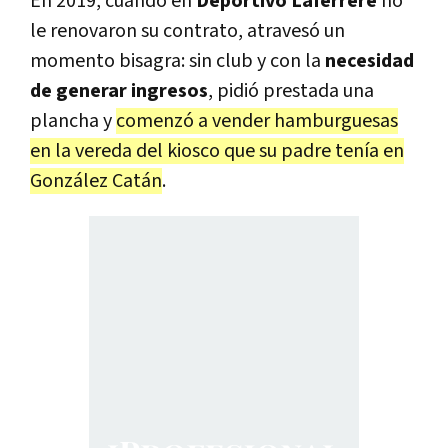
En 2019, cuando en
Deportivo Laferrere
no
le renovaron su contrato, atravesó un
momento bisagra: sin club y con la
necesidad
de generar ingresos
, pidió prestada una
plancha y
comenzó a vender hamburguesas
en la vereda del kiosco que su padre tenía en
González Catán
.