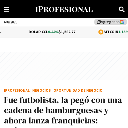
Agreganos
library_add
6/8/2026
DÓLAR CCL
0.44%
$1,582.77
BITCOIN
1.15%
$63,814.80
IPROFESIONAL
|
NEGOCIOS
|
OPORTUNIDAD DE NEGOCIO
Fue futbolista, la pegó con una
cadena de hamburguesas y
ahora lanza franquicias: