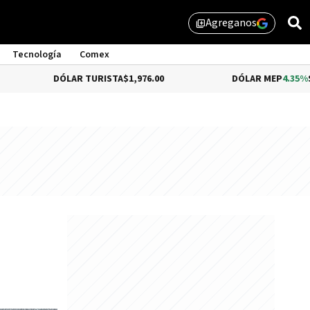
Agreganos
library_add
Tecnología
Comex
DÓLAR TURISTA
$1,976.00
DÓLAR MEP
4.35%
$1,579.46