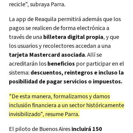
recicle", subraya Parra.
La app de Reaquila permitirá además que los
pagos se realicen de forma electrónica a
través de una
billetera digital propia
, y que
los usuarios y recolectores accedan a una
tarjeta Mastercard asociada
. Allí se
acreditarán los
beneficios
por participar en el
sistema:
descuentos, reintegros e incluso la
posibilidad de pagar servicios o impuestos.
"De esta manera, formalizamos y damos
inclusión financiera a un sector históricamente
invisibilizado", resume Parra.
El piloto de Buenos Aires
incluirá 150