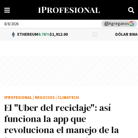
Agreganos
library_add
8/8/2026
EUM
0.76%
$1,912.00
DÓLAR BNA
0.34%
$1,520.00
IPROFESIONAL
|
NEGOCIOS
|
CLIMATECH
El "Uber del reciclaje": así
funciona la app que
revoluciona el manejo de la