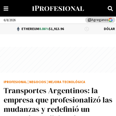
Agreganos
library_add
6/8/2026
ETHEREUM
0.86%
$1,913.96
DÓLAR BNA
0.34%
$1,5
IPROFESIONAL
|
NEGOCIOS
|
MEJORA TECNOLÓGICA
Transportes Argentinos: la
empresa que profesionalizó las
mudanzas y redefinió un